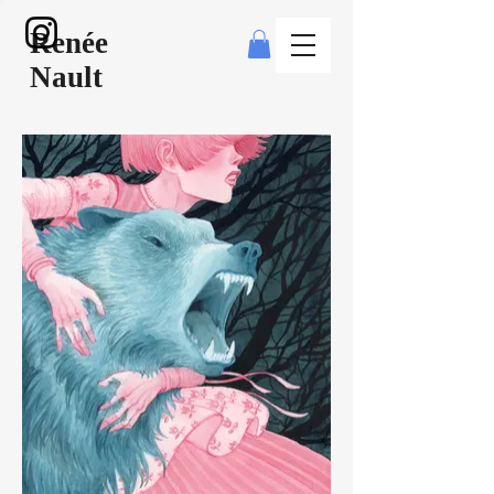
Renée
Nault